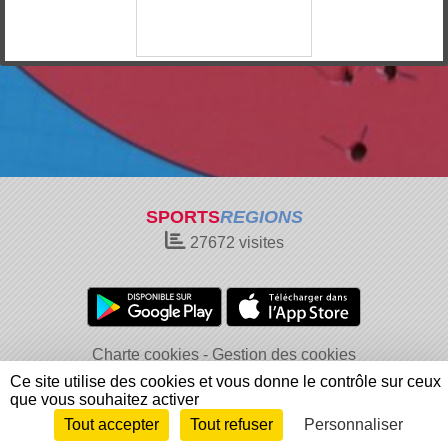
SPORTS
REGIONS
27672
visites
Charte cookies
Gestion des cookies
Informations légales
Signaler un contenu inapproprié
Ce site utilise des cookies et vous donne le contrôle sur ceux
que vous souhaitez activer
Tout accepter
Tout refuser
Personnaliser
Envie de participer ?
Connexion