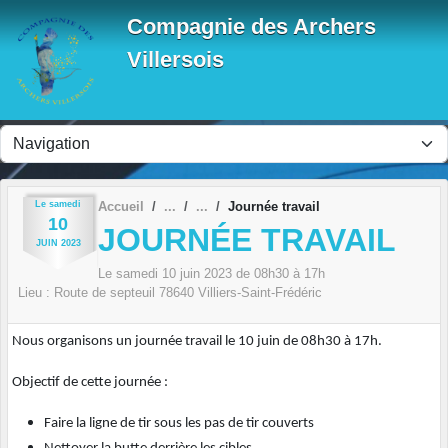
Panneau de gestion des cookies
Compagnie des Archers
Villersois
Le
samedi
Accueil
Journée travail
10
JOURNÉE TRAVAIL
JUIN
2023
Le
samedi
10
juin
2023
de 08h30 à 17h
Lieu :
Route de septeuil
78640
Villiers-Saint-Frédéric
Nous organisons un journée travail le 10 juin de 08h30 à 17h.
Objectif de cette journée :
Faire la ligne de tir sous les pas de tir couverts